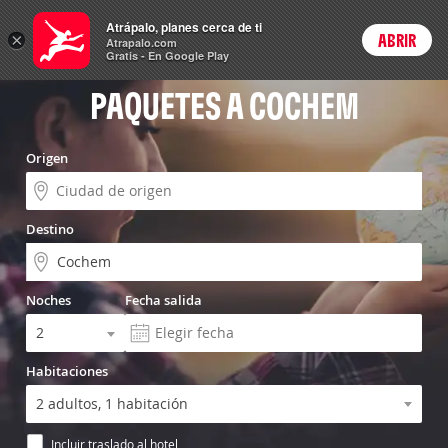
Vuelo+Hotel
Atrápalo, planes cerca de ti
×
ABRIR
Login
Atrapalo.com
Gratis - En Google Play
PAQUETES A COCHEM
Origen
Destino
Noches
Fecha salida
Habitaciones
Incluir traslado al hotel