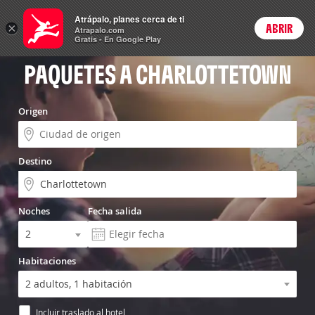
Vuelo+Hotel
Atrápalo, planes cerca de ti
×
ABRIR
Login
Atrapalo.com
Gratis - En Google Play
PAQUETES A CHARLOTTETOWN
Origen
Destino
Noches
Fecha salida
Habitaciones
Incluir traslado al hotel