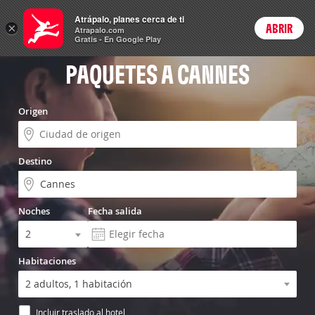
Vuelo+Hotel
Atrápalo, planes cerca de ti
×
ABRIR
Login
Atrapalo.com
Gratis - En Google Play
PAQUETES A CANNES
Origen
Destino
Noches
Fecha salida
Habitaciones
Incluir traslado al hotel