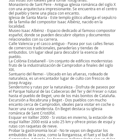
Sus vistas son ideales para tomar fotografías.
Monasterio de Sant Pere - Antigua iglesia románica del siglo X
con una arquitectura impresionante. Se encuentra en el centro
del pueblo y tiene una plaza con encanto.
Iglesia de Santa María - Este templo gótico alberga el sepulcro
de la familia del compositor Isaac Albéniz, nacido en la
localidad.
Museo Isaac Albéniz - Espacio dedicado al famoso compositor
español, donde se pueden descubrir objetos y documentos
relacionados con su carrera.
Calle Valencia y el casco antiguo - Pasea por sus calles llenas
de comercios tradicionales, panaderías y tiendas de
embutidos. Un lugar ideal para descubrir la esencia del
pueblo.
La Colònia Estabanell - Un conjunto de edificios modernistas
fruto de la industrialización de Camprodon a finales del siglo
XIX.
Santuario del Remei - Ubicado en las afueras, rodeado de
naturaleza, es un encantador lugar de culto con frescos de
Josep Aragay.
Senderismo y rutas por la naturaleza - Disfruta de paseos por
el Parque Natural de las Cabeceras del Ter y del Freser o rutas
hasta el pueblo de Beget, uno de los más bonitos de Cataluña.
Excursión a Rocabruna y Beget - Dos pueblos con mucho
encanto cerca de Camprodon, ideales para visitar en coche o
hacer una ruta senderista. En Beget destaca su iglesia
románica de Sant Cristòfol.
Esquiar en Vallter 2000 - Si visitas en invierno, la estación de
esquí Vallter 2000 está a solo 25 km y ofrece pistas de esquí y
rutas con raquetas de nieve.
Probar la gastronomía local - No te vayas sin degustar los
embutidos de la zona, como la llonganissa, el fuet y el bull de