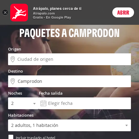
Vuelo+Hotel
Atrápalo, planes cerca de ti
×
ABRIR
Login
Atrapalo.com
Gratis - En Google Play
PAQUETES A CAMPRODON
Origen
Destino
Noches
Fecha salida
Habitaciones
Incluir traslado al hotel