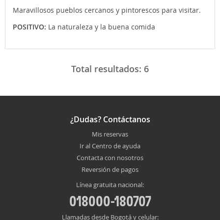
Maravillosos pueblos cercanos y pintorescos para visitar.
POSITIVO:
La naturaleza y la buena comida
Total resultados:
6
¿Dudas? Contáctanos
Mis reservas
Ir al Centro de ayuda
Contacta con nosotros
Reversión de pagos
Línea gratuita nacional:
018000-180707
Llamadas desde Bogotá y celular: