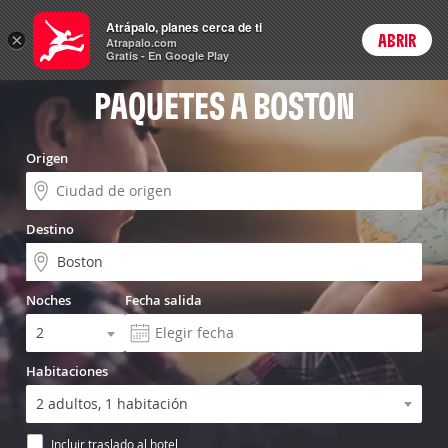
Vuelo+Hotel
Atrápalo, planes cerca de ti
×
ABRIR
Login
Atrapalo.com
Gratis - En Google Play
PAQUETES A BOSTON
Origen
Destino
Noches
Fecha salida
Habitaciones
Incluir traslado al hotel