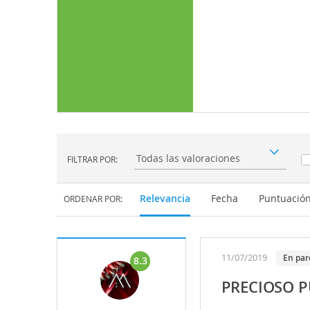
FILTRAR POR:
Filtrar por:
Relevancia
Fecha
Puntuació
ORDENAR POR:
11/07/2019
En par
8.3
PRECIOSO P