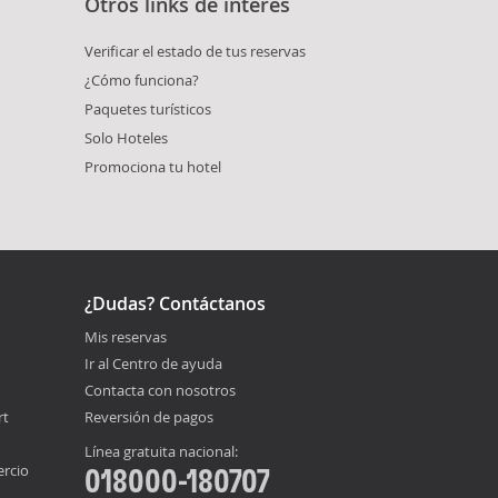
Otros links de interés
Verificar el estado de tus reservas
¿Cómo funciona?
Paquetes turísticos
Solo Hoteles
Promociona tu hotel
¿Dudas? Contáctanos
Mis reservas
Ir al Centro de ayuda
Contacta con nosotros
rt
Reversión de pagos
Línea gratuita nacional:
ercio
018000-180707