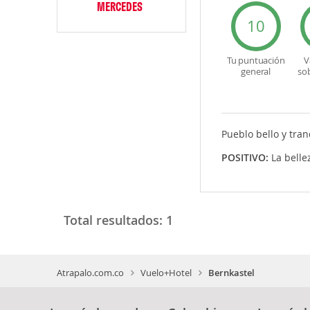
MERCEDES
10
Tu puntuación
V
general
so
Pueblo bello y tran
POSITIVO:
La belle
Total resultados:
1
Atrapalo.com.co
Vuelo+Hotel
Bernkastel