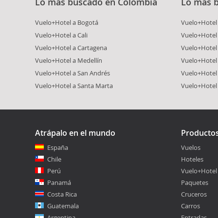
Lo más buscado en Colombia
Lo más 
Vuelo+Hotel a Bogotá
Vuelo+Hotel 
Vuelo+Hotel a Cali
Vuelo+Hotel
Vuelo+Hotel a Cartagena
Vuelo+Hotel
Vuelo+Hotel a Medellín
Vuelo+Hotel 
Vuelo+Hotel a San Andrés
Vuelo+Hotel
Vuelo+Hotel a Santa Marta
Vuelo+Hotel
Atrápalo en el mundo
Producto
España
Vuelos
Chile
Hoteles
Perú
Vuelo+Hotel
Panamá
Paquetes
Costa Rica
Cruceros
Guatemala
Carros
Argentina
Entradas