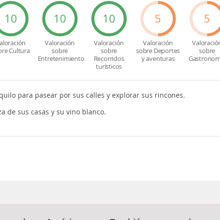
10
10
10
5
5
aloración
Valoración
Valoración
Valoración
Valoració
bre Cultura
sobre
sobre
sobre Deportes
sobre
Entretenimiento
Recorridos
y aventuras
Gastronom
turísticos
quilo para pasear por sus calles y explorar sus rincones.
za de sus casas y su vino blanco.