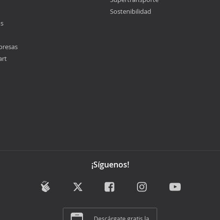
Sostenibilidad
os
presas
art
¡Síguenos!
Descárgate gratis la