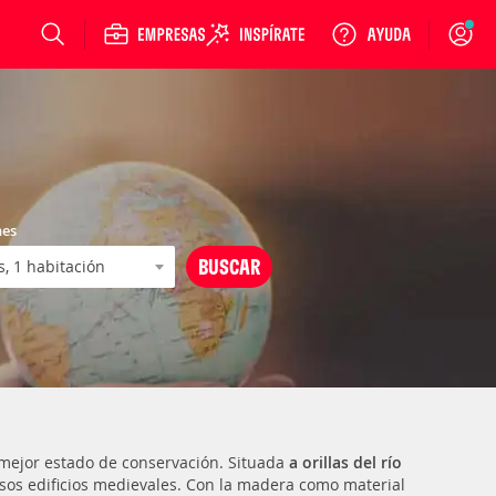
Login
nes
 mejor estado de conservación. Situada
a orillas del río
osos edificios medievales. Con la madera como material