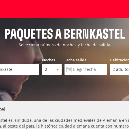
PAQUETES A BERNKASTEL
Selecciona número de noches y fecha de salida
Noches
Fecha salida
Habitacio
tel
stel es, sin duda, una de las ciudades medievales de Alemania en
a
, al oeste del país, la histórica ciudad alemana cuenta con numer