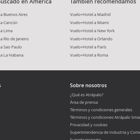
buscado en América
También recomendamos
a Buenos Aires
Vuelo+Hotel a Madrid
 a Cancún
Vuelo+Hotel a Miami
 a Lima
Vuelo+Hotel a New York
a Río de Janeiro
Vuelo+Hotel a Orlando
 a Sao Paulo
Vuelo+Hotel a París
 a La Habana
Vuelo+Hotel a Roma
s
Sobre nosotros
¿Qué es Atrápalo?
Área de prensa
Términos y condiciones generales
Términos y condiciones Atrápalo Sma
Privacidad y cookies
Superintendencia de Industria y Com
Supertransporte