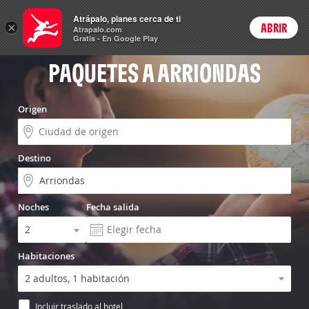
Vuelo+Hotel
Atrápalo, planes cerca de ti
×
ABRIR
Login
Atrapalo.com
Gratis - En Google Play
PAQUETES A ARRIONDAS
Origen
Destino
Noches
Fecha salida
Habitaciones
Incluir traslado al hotel