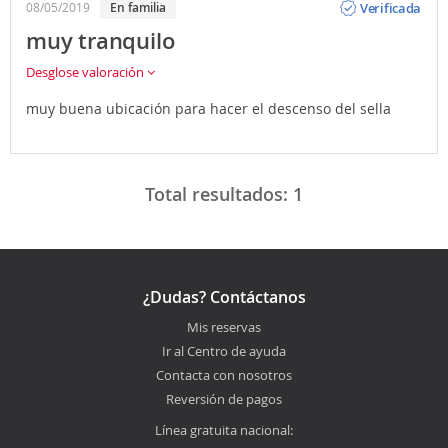
Verificada
08/05/2019
En familia
muy tranquilo
Desglose valoración
muy buena ubicación para hacer el descenso del sella
Total resultados:
1
¿Dudas? Contáctanos
Mis reservas
Ir al Centro de ayuda
Contacta con nosotros
Reversión de pagos
Línea gratuita nacional: