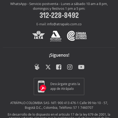
WhatsApp - Servicio postventa - Lunes a sábado 10 am a 8 pm,
domingos y festivos 1 pm a 5 pm:
312-228-8492
info@atrapalo.com.co
E-mail:
¡Síguenos!
Descárgate gratis la
app de Atrápalo
ATRÁPALO COLOMBIA SAS- NIT: 900 413 476-1 Calle 99 No 10 - 57,
Bogotá D.C., Colombia, Teléfono: 57 1 7460707
En desarrollo de lo dispuesto en el articulo 17 de la ley 679 de 2001, la
agencia advierte al turista que la explotación y el abuso sexual de los