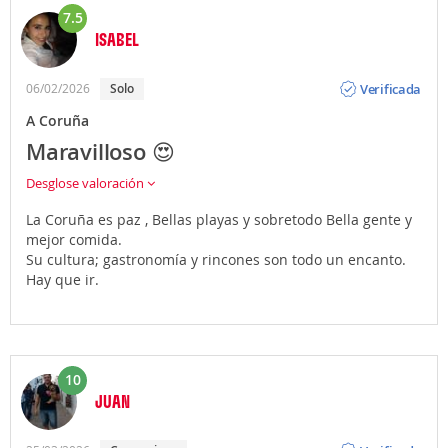
7.5
ISABEL
Opinión
Verificada
06/02/2026
Solo
A Coruña
Maravilloso 😍
Desglose valoración
La Coruña es paz , Bellas playas y sobretodo Bella gente y
mejor comida.
Su cultura; gastronomía y rincones son todo un encanto.
Hay que ir.
10
JUAN
Opinión