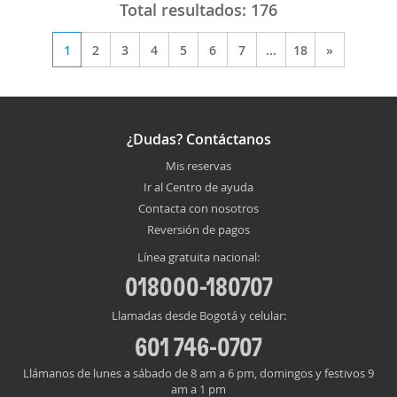
Total resultados:
176
1
2
3
4
5
6
7
...
18
»
¿Dudas? Contáctanos
Mis reservas
Ir al Centro de ayuda
Contacta con nosotros
Reversión de pagos
Línea gratuita nacional:
018000-180707
Llamadas desde Bogotá y celular:
601 746-0707
Llámanos de lunes a sábado de 8 am a 6 pm, domingos y festivos 9
am a 1 pm