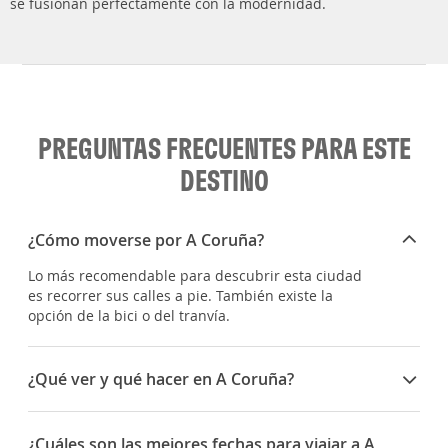
se fusionan perfectamente con la modernidad.
PREGUNTAS FRECUENTES PARA ESTE
DESTINO
¿Cómo moverse por A Coruña?
Lo más recomendable para descubrir esta ciudad
es recorrer sus calles a pie. También existe la
opción de la bici o del tranvía.
¿Qué ver y qué hacer en A Coruña?
Hay mucho que ver y disfrutar en
A Coruña
. Puedes
pasear por la parte vieja de la ciudad o descubrir
¿Cuáles son las mejores fechas para viajar a A