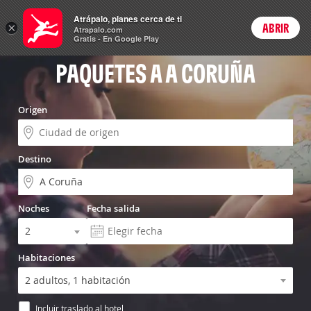
Vuelo+Hotel
Atrápalo, planes cerca de ti
×
ABRIR
Login
Atrapalo.com
Gratis - En Google Play
PAQUETES A A CORUÑA
Origen
Destino
Noches
Fecha salida
Habitaciones
Incluir traslado al hotel