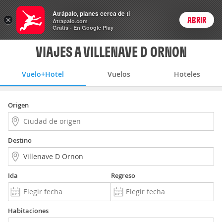
Vuelo+Hotel
Atrápalo, planes cerca de ti
×
ABRIR
Login
Atrapalo.com
Gratis - En Google Play
VIAJES A VILLENAVE D ORNON
Vuelo+Hotel
Vuelos
Hoteles
Origen
Destino
Ida
Regreso
Habitaciones