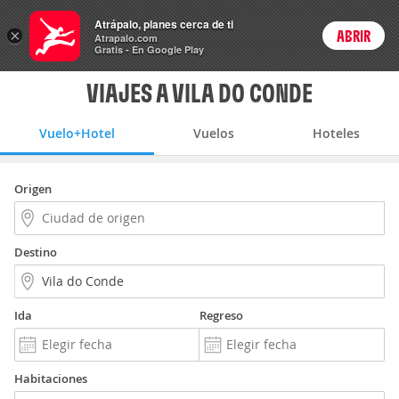
Vuelo+Hotel
Atrápalo, planes cerca de ti
×
ABRIR
Login
Atrapalo.com
Gratis - En Google Play
VIAJES A VILA DO CONDE
Vuelo+Hotel
Vuelos
Hoteles
Origen
Destino
Ida
Regreso
Habitaciones