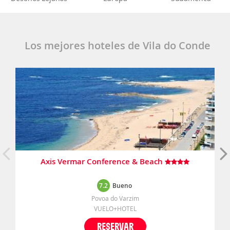
Los mejores hoteles de Vila do Conde
Axis Vermar Conference & Beach
7.2
Bueno
Povoa do Varzim
VUELO+HOTEL
RESERVAR