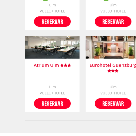
Ulm
Ulm
VUELO+HOTEL
VUELO+HOTEL
RESERVAR
RESERVAR
Atrium Ulm
Eurohotel Guenzbur
Ulm
Ulm
VUELO+HOTEL
VUELO+HOTEL
RESERVAR
RESERVAR