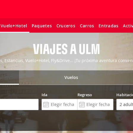
Paquetes
Cruceros
Carros
Entradas
Acti
Vuelo+Hotel
VIAJES A ULM
os, Estancias, Vuelo+Hotel, Fly&Drive... ¡Tu próxima aventura comien
Vuelos
Ida
Regreso
Habitaci