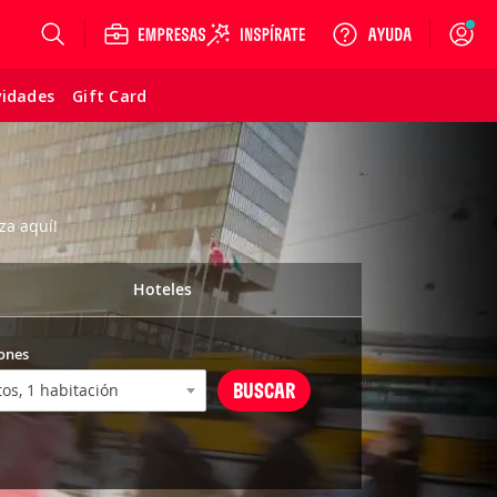
Login
vidades
Gift Card
za aquí!
Hoteles
ones