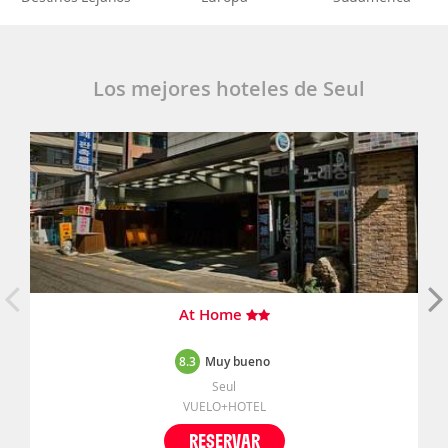
Los mejores hoteles de Seul
At Home
8.3
Muy bueno
Seul
VUELO+HOTEL
RESERVAR