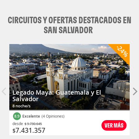
CIRCUITOS Y OFERTAS DESTACADOS EN
SAN SALVADOR
-24%
Legado Maya: Guatemala y El
Salvador
8 noche/s
8.9
Excelente
(4 Opiniones)
desde
$
9.730.645
VER MÁS
7.431.357
$