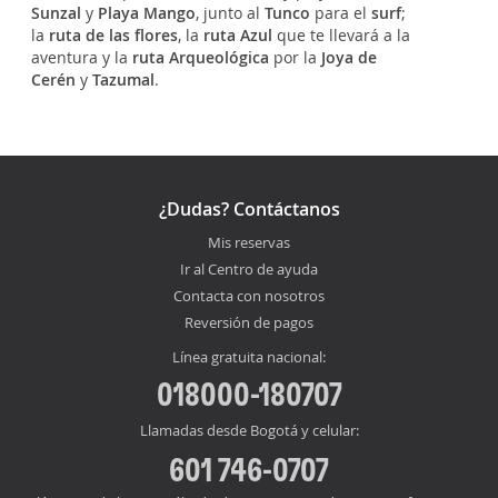
Sunzal
y
Playa Mango
, junto al
Tunco
para el
surf
;
la
ruta de las flores
, la
ruta Azul
que te llevará a la
aventura y la
ruta Arqueológica
por la
Joya de
Cerén
y
Tazumal
.
¿Dudas? Contáctanos
Mis reservas
Ir al Centro de ayuda
Contacta con nosotros
Reversión de pagos
Línea gratuita nacional:
018000-180707
Llamadas desde Bogotá y celular:
601 746-0707