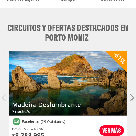
CIRCUITOS Y OFERTAS DESTACADOS EN
PORTO MONIZ
-61%
Madeira Deslumbrante
7 noche/s
8.6
Excelente
(29 Opiniones)
desde
$
21.407.696
VER MÁS
8.388.995
$