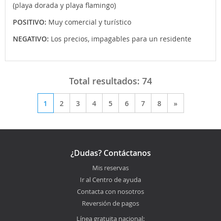
(playa dorada y playa flamingo)
POSITIVO:
Muy comercial y turístico
NEGATIVO:
Los precios, impagables para un residente
Total resultados:
74
1
2
3
4
5
6
7
8
»
¿Dudas? Contáctanos
Mis reservas
Ir al Centro de ayuda
Contacta con nosotros
Reversión de pagos
Línea gratuita nacional: