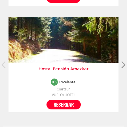
Hostal Pensión Amazkar
8.5
Excelente
Oiartzun
VUELO+HOTEL
RESERVAR