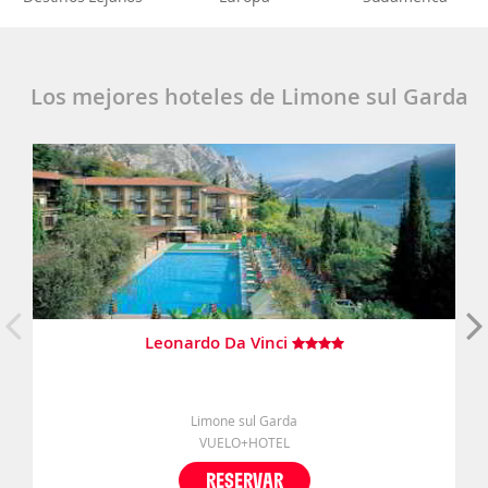
Los mejores hoteles de Limone sul Garda
Leonardo Da Vinci
Limone sul Garda
VUELO+HOTEL
RESERVAR