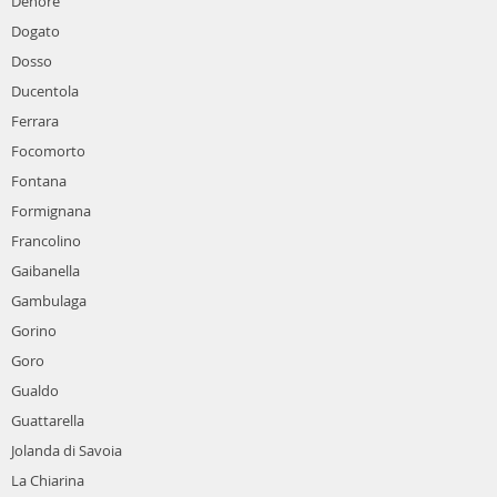
Denore
Dogato
Dosso
Ducentola
Ferrara
Focomorto
Fontana
Formignana
Francolino
Gaibanella
Gambulaga
Gorino
Goro
Gualdo
Guattarella
Jolanda di Savoia
La Chiarina