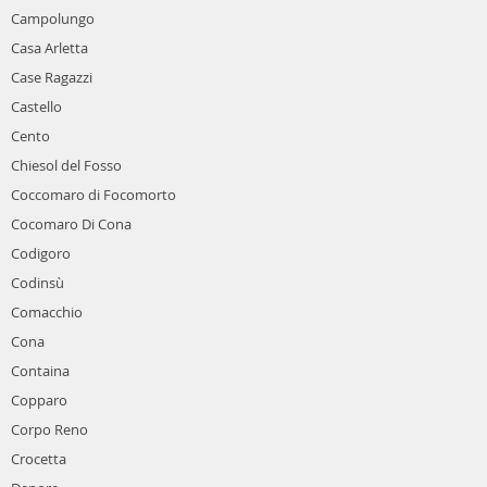
Campolungo
Casa Arletta
Case Ragazzi
Castello
Cento
Chiesol del Fosso
Coccomaro di Focomorto
Cocomaro Di Cona
Codigoro
Codinsù
Comacchio
Cona
Containa
Copparo
Corpo Reno
Crocetta