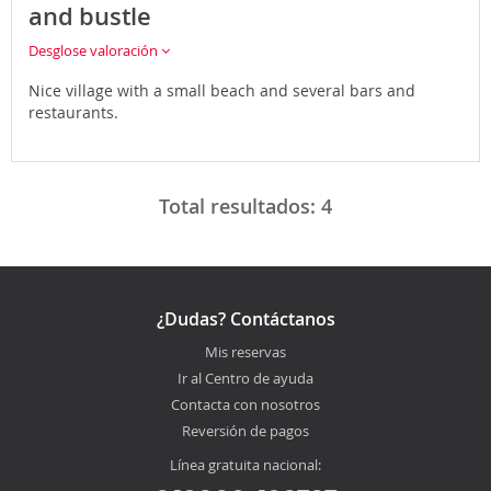
and bustle
Desglose valoración
Nice village with a small beach and several bars and
restaurants.
Total resultados:
4
¿Dudas? Contáctanos
Mis reservas
Ir al Centro de ayuda
Contacta con nosotros
Reversión de pagos
Línea gratuita nacional: