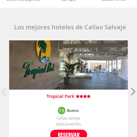
Los mejores hoteles de Callao Salvaje
Tropical Park
7.5
Bueno
Callao Salvaje
VUELO+HOTEL
RESERVAR