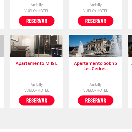
Ambilly
Ambilly
VUELO+HOTEL
VUELO+HOTEL
RESERVAR
RESERVAR
Apartamento M & L
Apartamento Sobnb
Les Cedres-
Appartement Neuf à
2minutes de La
Frontière
Ambilly
Ambilly
VUELO+HOTEL
VUELO+HOTEL
RESERVAR
RESERVAR