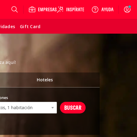
Login
vidades
Gift Card
za aquí!
Hoteles
ones