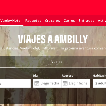
Paquetes
Cruceros
Carros
Entradas
Acti
Vuelo+Hotel
VIAJES A AMBILLY
os, Estancias, Vuelo+Hotel, Fly&Drive... ¡Tu próxima aventura comien
Vuelos
Ida
Regreso
Habitaci