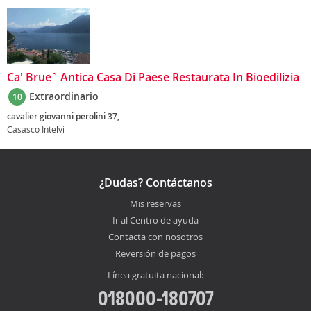
Ca' Brue` Antica Casa Di Paese Restaurata In Bioedilizia
Extraordinario
10
cavalier giovanni perolini 37,
Casasco Intelvi
¿Dudas? Contáctanos
Mis reservas
Ir al Centro de ayuda
Contacta con nosotros
Reversión de pagos
Línea gratuita nacional:
018000-180707