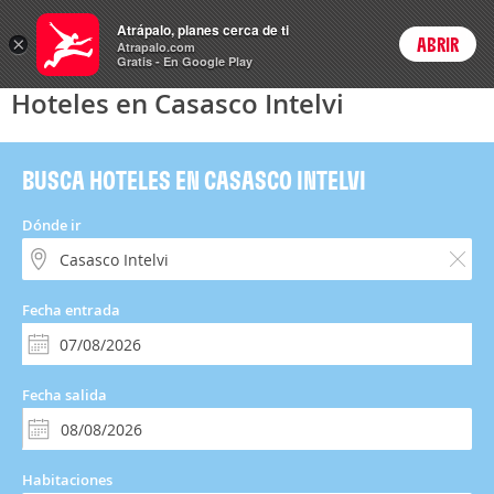
Hoteles
Atrápalo, planes cerca de ti
×
ABRIR
Login
Atrapalo.com
Gratis - En Google Play
Hoteles en Casasco Intelvi
BUSCA HOTELES EN CASASCO INTELVI
Dónde ir
Fecha entrada
Fecha salida
Habitaciones