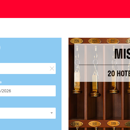
O
MI
20 HOT
a