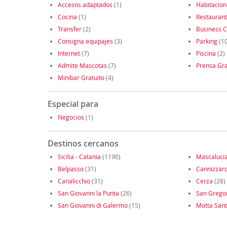
Accesos adaptados
(1)
Habitacio
Cocina
(1)
Restauran
Transfer
(2)
Business C
Consigna equipajes
(3)
Parking
(10
Internet
(7)
Piscina
(2)
Admite Mascotas
(7)
Prensa Gra
Minibar Gratuito
(4)
Especial para
Negocios
(1)
Destinos cercanos
Sicilia - Catania
(1190)
Mascaluci
Belpasso
(31)
Cannizzar
Canalicchio
(31)
Cerza
(28)
San Giovanni la Punta
(26)
San Gregor
San Giovanni di Galermo
(15)
Motta Sant