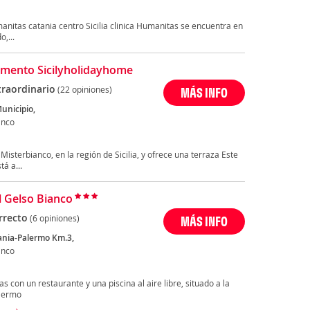
anitas catania centro Sicilia clinica Humanitas se encuentra en
,...
mento Sicilyholidayhome
traordinario
(22 opiniones)
MÁS INFO
unicipio,
anco
isterbianco, en la región de Sicilia, y ofrece una terraza Este
á a...
Il Gelso Bianco
rrecto
(6 opiniones)
MÁS INFO
ania-Palermo Km.3,
anco
as con un restaurante y una piscina al aire libre, situado a la
alermo