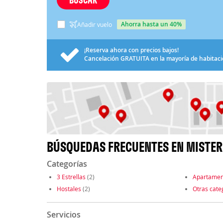
ahorra hasta un 40%
Añadir vuelo
¡Reserva ahora con precios bajos!
Cancelación
GRATUITA
en la mayoría de habitac
BÚSQUEDAS FRECUENTES EN MISTE
Categorías
3 Estrellas
(2)
Apartamen
Hostales
(2)
Otras cate
Servicios