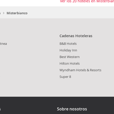
Ver los 20 hoteles en Misterbi
a
Misterbianco
Cadenas Hoteleras
Etnea
B&B Hotels
Holiday Inn
Best Western
Hilton Hotels
Wyndham Hotels & Resorts
o
Super 8
s
Sobre nosotros