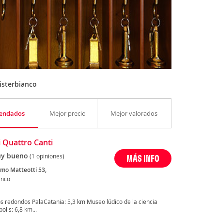
isterbianco
endados
Mejor precio
Mejor valorados
 Quattro Canti
y bueno
(1 opiniones)
MÁS INFO
omo Matteotti 53,
anco
s redondos PalaCatania: 5,3 km Museo lúdico de la ciencia
lis: 6,8 km...