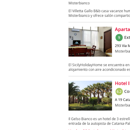
Misterbianco
El Villetta Gallo B&b casa vacanze hum
Misterbianco y ofrece salón compartido
Aparta
Ex
9
293 Via M
Misterbi
El SicilyHolidayHome se encuentra en M
alojamiento con aire acondicionado est
Hotel 
Co
6.2
A 19 Cat
Misterbi
Il Gelso Bianco es un hotel de 3 estrell
entrada de la autopista de Catania-P