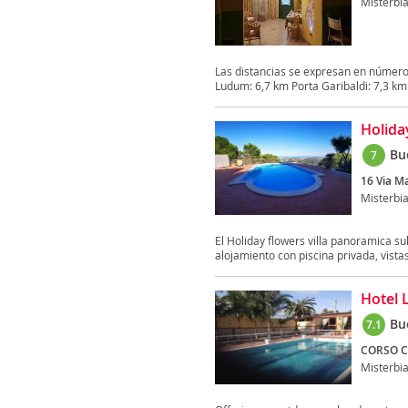
Misterbi
Las distancias se expresan en número
Ludum: 6,7 km Porta Garibaldi: 7,3 km 
Holida
Bu
7
16 Via Ma
Misterbi
El Holiday flowers villa panoramica su
alojamiento con piscina privada, vistas 
Hotel L
Bu
7.1
CORSO C
Misterbi