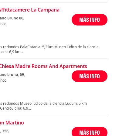
Affittacamere La Campana
dano Bruno 80,
MÁS INFO
anco
s redondos PalaCatania: 5,2 km Museo lúdico de la ciencia
lis: 6,9 km...
 Chiesa Madre Rooms And Apartments
dano bruno, 69,
MÁS INFO
anco
s redondos Museo lúdico de la ciencia Ludum: 5 km
ntroSicilia: 6,9...
an Martino
, 356,
MÁS INFO