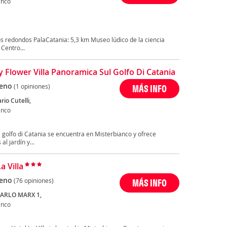
anco
s redondos PalaCatania: 5,3 km Museo lúdico de la ciencia
Centro...
y Flower Villa Panoramica Sul Golfo Di Catania
eno
(1 opiniones)
MÁS INFO
rio Cutelli,
anco
l golfo di Catania se encuentra en Misterbianco y ofrece
al jardín y...
a Villa
eno
(76 opiniones)
MÁS INFO
ARLO MARX 1,
anco