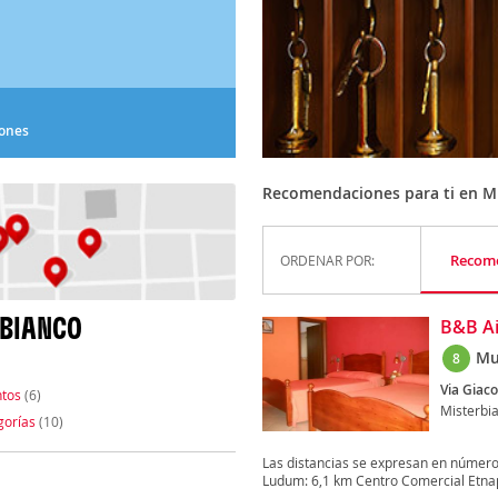
iones
Recomendaciones para ti en M
Recom
ORDENAR POR:
RBIANCO
B&B Ai
Mu
8
Via Giac
tos
(6)
Misterbi
gorías
(10)
Las distancias se expresan en número
Ludum: 6,1 km Centro Comercial Etnapo