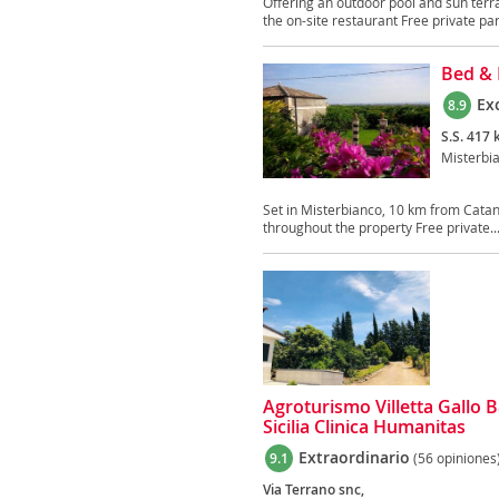
Offering an outdoor pool and sun terra
the on-site restaurant Free private par
Bed & 
Ex
8.9
S.S. 417
Misterbi
Set in Misterbianco, 10 km from Catan
throughout the property Free private..
Agroturismo Villetta Gallo
Sicilia Clinica Humanitas
Extraordinario
9.1
(56 opiniones
Via Terrano snc,