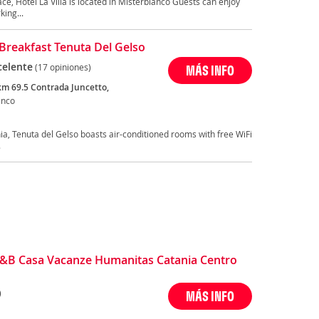
ce, Hotel La Villa is located in Misterbianco Guests can enjoy
king...
Breakfast Tenuta Del Gelso
celente
(17 opiniones)
MÁS INFO
 km 69.5 Contrada Juncetto,
anco
ia, Tenuta del Gelso boasts air-conditioned rooms with free WiFi
.
 B&B Casa Vacanze Humanitas Catania Centro
)
MÁS INFO