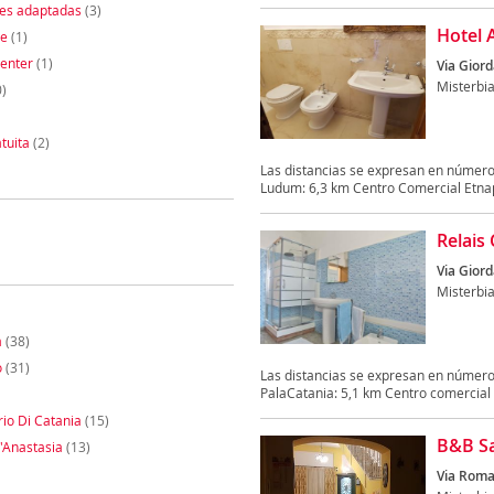
nes adaptadas
(3)
Hotel 
te
(1)
enter
(1)
Via Gior
Misterbi
)
tuita
(2)
Las distancias se expresan en número
Ludum: 6,3 km Centro Comercial Etnapo
Relais
Via Gior
Misterbi
a
(38)
o
(31)
Las distancias se expresan en número
PalaCatania: 5,1 km Centro comercial Ce
io Di Catania
(15)
B&B S
'Anastasia
(13)
Via Roma