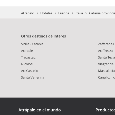
Atrapalo
Hoteles
Europa
Italia
Catania provinci
Otros destinos de interés
Sicilia - Catania
Zafferana 
Acireale
Aci Trezza
Trecastagni
Santa Tecla
Nicolosi
Viagrande
Aci Castello
Mascalucia
Santa Venerina
Canalicchi
Atrápalo en el mundo
Producto