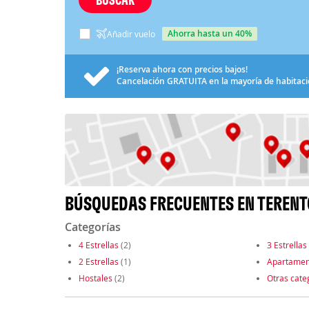
ahorra hasta un 40%
Añadir vuelo
¡Reserva ahora con precios bajos!
Cancelación
GRATUITA
en la mayoría de habitac
BÚSQUEDAS FRECUENTES EN TERENT
Categorías
4 Estrellas
(2)
3 Estrellas
2 Estrellas
(1)
Apartamen
Hostales
(2)
Otras cate