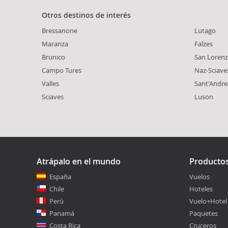
Otros destinos de interés
Bressanone
Lutago
Maranza
Falzes
Brunico
San Lorenz
Campo Tures
Naz-Sciave
Valles
Sant'Andre
Sciaves
Luson
Atrápalo en el mundo
Producto
España
Vuelos
Chile
Hoteles
Perú
Vuelo+Hotel
Panamá
Paquetes
Costa Rica
Cruceros