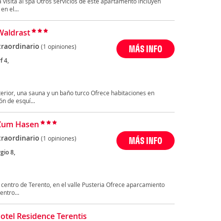
 visita al spa Otros servicios de este apartamento incluyen
en el...
Waldrast
traordinario
(1 opiniones)
MÁS INFO
f 4,
xterior, una sauna y un baño turco Ofrece habitaciones en
n de esquí...
 Zum Hasen
traordinario
(1 opiniones)
MÁS INFO
gio 8,
 centro de Terento, en el valle Pusteria Ofrece aparcamiento
entro...
otel Residence Terentis