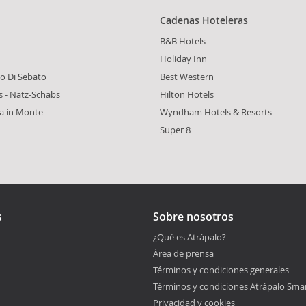
Cadenas Hoteleras
B&B Hotels
Holiday Inn
o Di Sebato
Best Western
s - Natz-Schabs
Hilton Hotels
a in Monte
Wyndham Hotels & Resorts
Super 8
s
Sobre nosotros
¿Qué es Atrápalo?
Área de prensa
Términos y condiciones generales
Términos y condiciones Atrápalo Sma
Privacidad y cookies