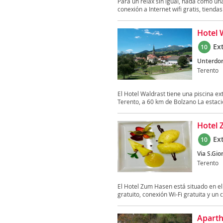
Para un relax sin igual, nada como una
conexión a Internet wifi gratis, tiendas 
Hotel 
Ex
10
Unterdor
Terento
El Hotel Waldrast tiene una piscina e
Terento, a 60 km de Bolzano La estació
Hotel
Ex
10
Via S.Gior
Terento
El Hotel Zum Hasen está situado en el
gratuito, conexión Wi-Fi gratuita y un c
Aparth