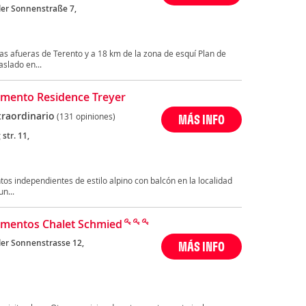
ler Sonnenstraße 7,
las afueras de Terento y a 18 km de la zona de esquí Plan de
aslado en...
mento Residence Treyer
traordinario
(131 opiniones)
MÁS INFO
 str. 11,
os independientes de estilo alpino con balcón en la localidad
n...
mentos Chalet Schmied
ler Sonnenstrasse 12,
MÁS INFO