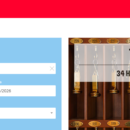
34 H
a