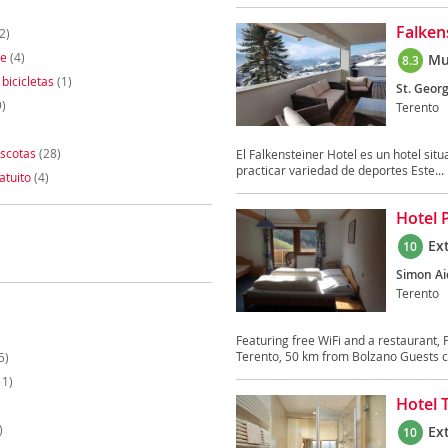
Falken
2)
te
(4)
Mu
8.3
 bicicletas
(1)
St. Georg
)
Terento
scotas
(28)
El Falkensteiner Hotel es un hotel situ
practicar variedad de deportes Este...
atuito
(4)
Hotel 
Ex
10
Simon Ai
Terento
Featuring free WiFi and a restaurant,
Terento, 50 km from Bolzano Guests ca
5)
11)
Hotel 
)
Ex
10