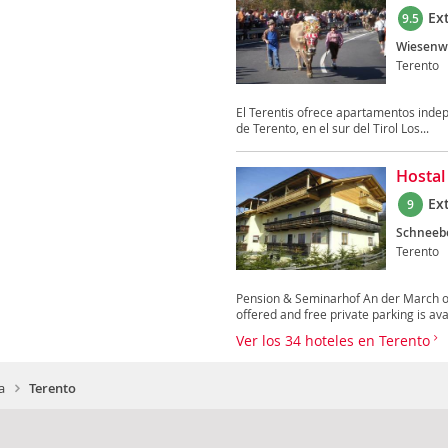
Ex
9.5
Wiesenw
Terento
El Terentis ofrece apartamentos indep
de Terento, en el sur del Tirol Los...
Hostal
Ex
9
Schneebe
Terento
Pension & Seminarhof An der March of
offered and free private parking is avai
Ver los 34 hoteles en Terento
a
Terento