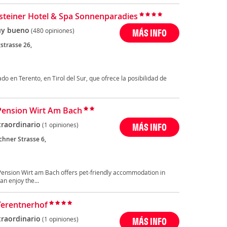
steiner Hotel & Spa Sonnenparadies
y bueno
(480 opiniones)
MÁS INFO
strasse 26,
ado en Terento, en Tirol del Sur, que ofrece la posibilidad de
Pension Wirt Am Bach
traordinario
(1 opiniones)
MÁS INFO
chner Strasse 6,
 Pension Wirt am Bach offers pet-friendly accommodation in
n enjoy the...
Terentnerhof
traordinario
(1 opiniones)
MÁS INFO