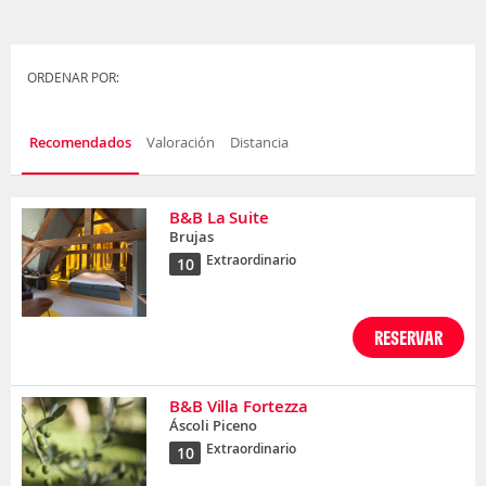
ORDENAR POR:
Recomendados
Valoración
Distancia
B&B La Suite
Brujas
Extraordinario
10
RESERVAR
B&B Villa Fortezza
Áscoli Piceno
Extraordinario
10