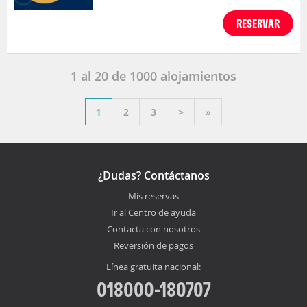
RESERVAR
1
al
20
de
1000
alojamientos
1
2
3
>
»
¿Dudas? Contáctanos
Mis reservas
Ir al Centro de ayuda
Contacta con nosotros
Reversión de pagos
Línea gratuita nacional:
018000-180707