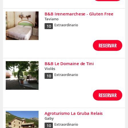
B&B Irenemarchese - Gluten Free
Taviano
Extraordinario
10
RESERVAR
B&B Le Domaine de Tini
Violès
Extraordinario
10
RESERVAR
Agroturismo La Gruba Relais
Gaby
Extraordinario
10