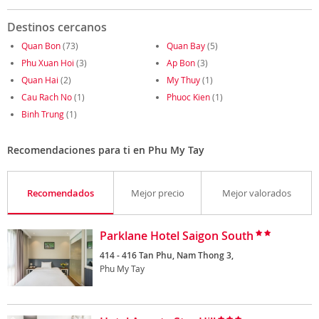
Destinos cercanos
Quan Bon
(73)
Quan Bay
(5)
Phu Xuan Hoi
(3)
Ap Bon
(3)
Quan Hai
(2)
My Thuy
(1)
Cau Rach No
(1)
Phuoc Kien
(1)
Binh Trung
(1)
Recomendaciones para ti en Phu My Tay
Recomendados
Mejor precio
Mejor valorados
Parklane Hotel Saigon South
414 - 416 Tan Phu, Nam Thong 3,
Phu My Tay