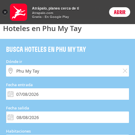
Hoteles
Atrápalo, planes cerca de ti
×
ABRIR
Login
Atrapalo.com
Gratis - En Google Play
Hoteles en Phu My Tay
BUSCA HOTELES EN PHU MY TAY
Dónde ir
Fecha entrada
Fecha salida
Habitaciones