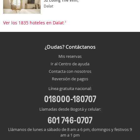
52 Luong The Vinh,
Dalat
Ver los 1835 hoteles en Dalat
¿Dudas? Contáctanos
Mis reservas
Ir al Centro de ayuda
Contacta con nosotros
Reversión de pagos
Línea gratuita nacional:
018000-180707
Llamadas desde Bogotá y celular:
601 746-0707
Llámanos de lunes a sábado de 8 am a 6 pm, domingos y festivos 9
am a 1 pm