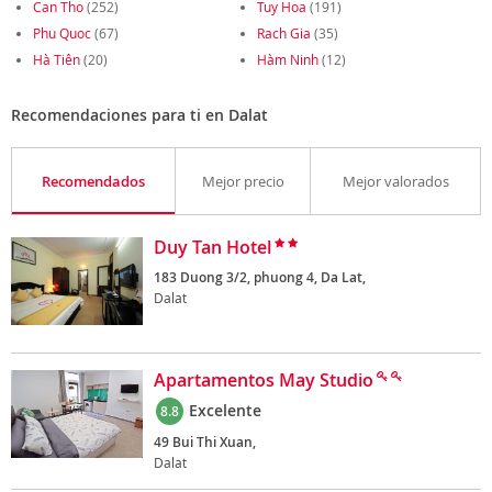
Can Tho
(252)
Tuy Hoa
(191)
Phu Quoc
(67)
Rach Gia
(35)
Hà Tiên
(20)
Hàm Ninh
(12)
Recomendaciones para ti en Dalat
Recomendados
Mejor precio
Mejor valorados
Duy Tan Hotel
183 Duong 3/2, phuong 4, Da Lat,
Dalat
Apartamentos May Studio
Excelente
8.8
49 Bui Thi Xuan,
Dalat