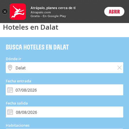
Hoteles
Atrápalo, planes cerca de ti
×
ABRIR
Login
Atrapalo.com
Gratis - En Google Play
Hoteles en Dalat
BUSCA HOTELES EN DALAT
Dónde ir
Fecha entrada
Fecha salida
Habitaciones