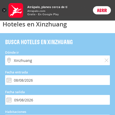
Hoteles
Atrápalo, planes cerca de ti
×
ABRIR
Login
Atrapalo.com
Gratis - En Google Play
Hoteles en Xinzhuang
BUSCA HOTELES EN XINZHUANG
Dónde ir
Fecha entrada
Fecha salida
Habitaciones