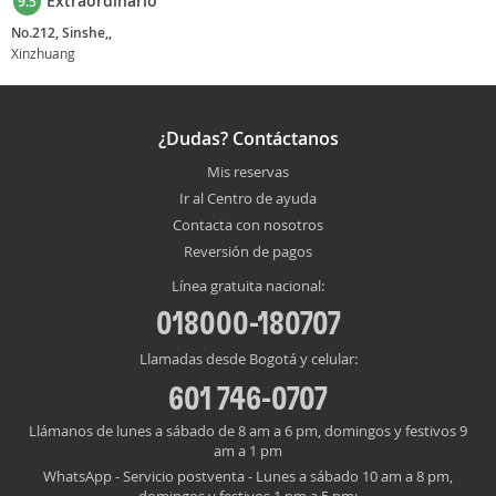
Extraordinario
9.5
No.212, Sinshe,,
Xinzhuang
¿Dudas? Contáctanos
Mis reservas
Ir al Centro de ayuda
Contacta con nosotros
Reversión de pagos
Línea gratuita nacional:
018000-180707
Llamadas desde Bogotá y celular:
601 746-0707
Llámanos de lunes a sábado de 8 am a 6 pm, domingos y festivos 9
am a 1 pm
WhatsApp - Servicio postventa - Lunes a sábado 10 am a 8 pm,