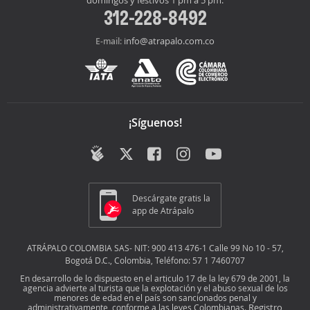
domingos y festivos 1 pm a 5 pm:
312-228-8492
info@atrapalo.com.co
E-mail:
¡Síguenos!
Descárgate gratis la
app de Atrápalo
ATRÁPALO COLOMBIA SAS- NIT: 900 413 476-1 Calle 99 No 10 - 57,
Bogotá D.C., Colombia, Teléfono: 57 1 7460707
En desarrollo de lo dispuesto en el articulo 17 de la ley 679 de 2001, la
agencia advierte al turista que la explotación y el abuso sexual de los
menores de edad en el país son sancionados penal y
Registro
administrativamente, conforme a las leyes Colombianas.