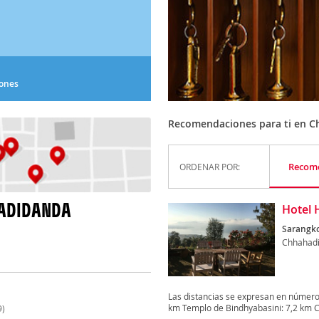
iones
Recomendaciones para ti en 
Recom
ORDENAR POR:
HADIDANDA
Hotel 
Sarangko
Chhahad
Las distancias se expresan en númer
km Templo de Bindhyabasini: 7,2 km C
9)