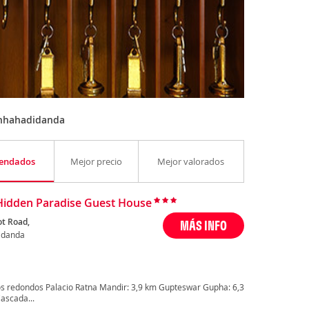
Chhahadidanda
endados
Mejor precio
Mejor valorados
Hidden Paradise Guest House
t Road,
MÁS INFO
idanda
os redondos Palacio Ratna Mandir: 3,9 km Gupteswar Gupha: 6,3
ascada...