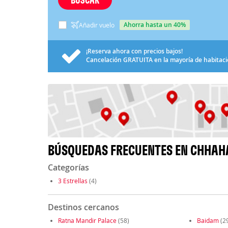
ahorra hasta un 40%
Añadir vuelo
¡Reserva ahora con precios bajos!
Cancelación
GRATUITA
en la mayoría de habitac
BÚSQUEDAS FRECUENTES EN CHHA
Categorías
3 Estrellas
(4)
Destinos cercanos
Ratna Mandir Palace
(58)
Baidam
(2