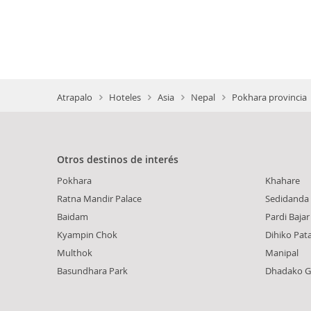
Atrapalo
Hoteles
Asia
Nepal
Pokhara provincia
Otros destinos de interés
Pokhara
Khahare
Ratna Mandir Palace
Sedidanda
Baidam
Pardi Bajar
Kyampin Chok
Dihiko Pat
Multhok
Manipal
Basundhara Park
Dhadako G