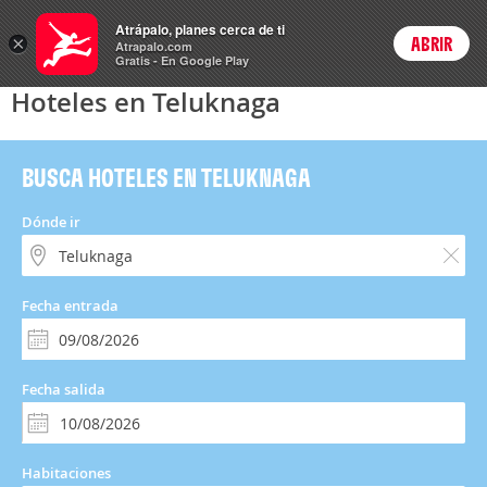
Hoteles
Atrápalo, planes cerca de ti
×
ABRIR
Login
Atrapalo.com
Gratis - En Google Play
Hoteles en Teluknaga
BUSCA HOTELES EN TELUKNAGA
Dónde ir
Fecha entrada
Fecha salida
Habitaciones