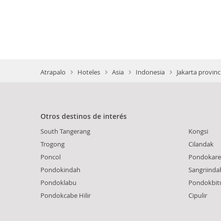
Atrapalo
Hoteles
Asia
Indonesia
Jakarta provinc
Otros destinos de interés
South Tangerang
Kongsi
Trogong
Cilandak
Poncol
Pondokar
Pondokindah
Sangriinda
Pondoklabu
Pondokbit
Pondokcabe Hilir
Cipulir