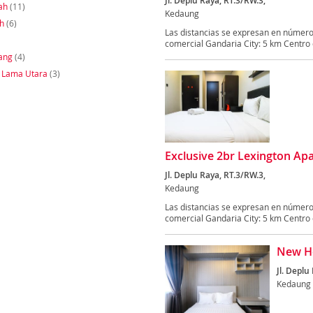
Jl. Deplu Raya, RT.3/RW.3,
ah
(11)
Kedaung
h
(6)
Las distancias se expresan en número
comercial Gandaria City: 5 km Centro 
ang
(4)
 Lama Utara
(3)
Exclusive 2br Lexington A
Jl. Deplu Raya, RT.3/RW.3,
Kedaung
Las distancias se expresan en número
comercial Gandaria City: 5 km Centro 
New H
Jl. Deplu
Kedaung