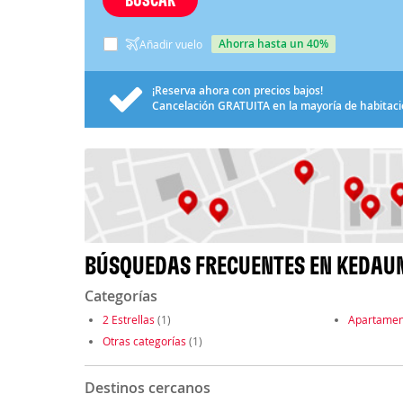
ahorra hasta un 40%
Añadir vuelo
¡Reserva ahora con precios bajos!
Cancelación
GRATUITA
en la mayoría de habitac
BÚSQUEDAS FRECUENTES EN KEDAU
Categorías
2 Estrellas
(1)
Apartamen
Otras categorías
(1)
Destinos cercanos