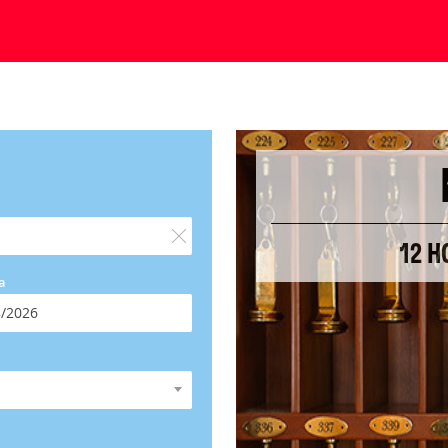
12 H
a