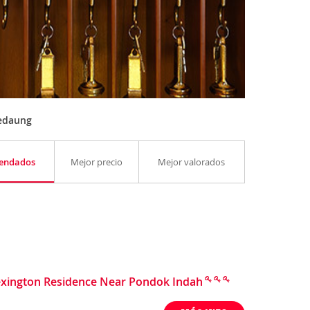
Kedaung
endados
Mejor precio
Mejor valorados
xington Residence Near Pondok Indah