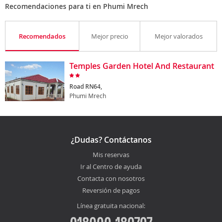
Recomendaciones para ti en Phumi Mrech
Recomendados
Mejor precio
Mejor valorados
Temples Garden Hotel And Restaurant
Road RN64,
Phumi Mrech
¿Dudas? Contáctanos
Mis reservas
Ir al Centro de ayuda
Contacta con nosotros
Reversión de pagos
Línea gratuita nacional: