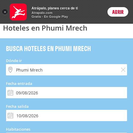
Hoteles
Atrápalo, planes cerca de ti
×
ABRIR
Login
Atrapalo.com
Gratis - En Google Play
Hoteles en Phumi Mrech
BUSCA HOTELES EN PHUMI MRECH
Dónde ir
Fecha entrada
Fecha salida
Habitaciones