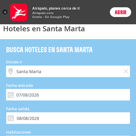
Hoteles
Atrápalo, planes cerca de ti
×
ABRIR
Login
Atrapalo.com
Gratis - En Google Play
Hoteles en Santa Marta
BUSCA HOTELES EN SANTA MARTA
Dónde ir
Fecha entrada
Fecha salida
Habitaciones