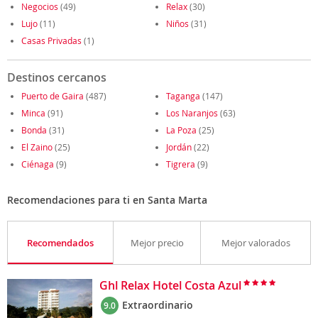
Negocios
(49)
Relax
(30)
Lujo
(11)
Niños
(31)
Casas Privadas
(1)
Destinos cercanos
Puerto de Gaira
(487)
Taganga
(147)
Minca
(91)
Los Naranjos
(63)
Bonda
(31)
La Poza
(25)
El Zaino
(25)
Jordán
(22)
Ciénaga
(9)
Tigrera
(9)
Recomendaciones para ti en Santa Marta
Recomendados
Mejor precio
Mejor valorados
Ghl Relax Hotel Costa Azul
Extraordinario
9.0