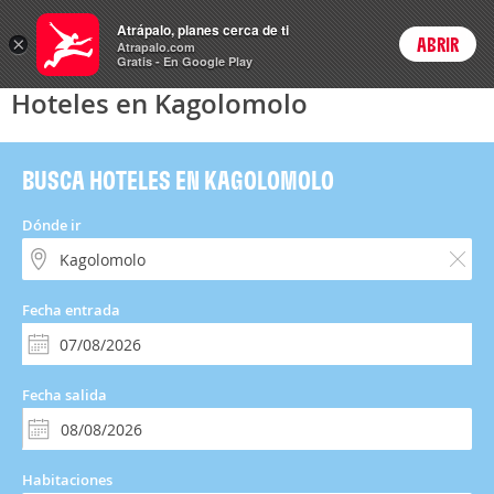
Hoteles
Atrápalo, planes cerca de ti
×
ABRIR
Login
Atrapalo.com
Gratis - En Google Play
Hoteles en Kagolomolo
BUSCA HOTELES EN KAGOLOMOLO
Dónde ir
Fecha entrada
Fecha salida
Habitaciones