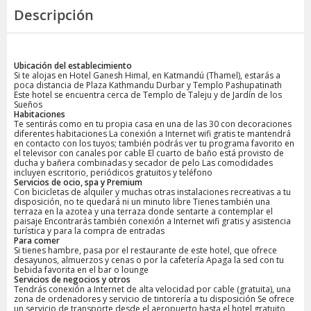
Descripción
Ubicación del establecimiento
Si te alojas en Hotel Ganesh Himal, en Katmandú (Thamel), estarás a
poca distancia de Plaza Kathmandu Durbar y Templo Pashupatinath
Este hotel se encuentra cerca de Templo de Taleju y de Jardín de los
Sueños
Habitaciones
Te sentirás como en tu propia casa en una de las 30 con decoraciones
diferentes habitaciones La conexión a Internet wifi gratis te mantendrá
en contacto con los tuyos; también podrás ver tu programa favorito en
el televisor con canales por cable El cuarto de baño está provisto de
ducha y bañera combinadas y secador de pelo Las comodidades
incluyen escritorio, periódicos gratuitos y teléfono
Servicios de ocio, spa y Premium
Con bicicletas de alquiler y muchas otras instalaciones recreativas a tu
disposición, no te quedará ni un minuto libre Tienes también una
terraza en la azotea y una terraza donde sentarte a contemplar el
paisaje Encontrarás también conexión a Internet wifi gratis y asistencia
turística y para la compra de entradas
Para comer
Si tienes hambre, pasa por el restaurante de este hotel, que ofrece
desayunos, almuerzos y cenas o por la cafetería Apaga la sed con tu
bebida favorita en el bar o lounge
Servicios de negocios y otros
Tendrás conexión a Internet de alta velocidad por cable (gratuita), una
zona de ordenadores y servicio de tintorería a tu disposición Se ofrece
un servicio de transporte desde el aeropuerto hasta el hotel gratuito