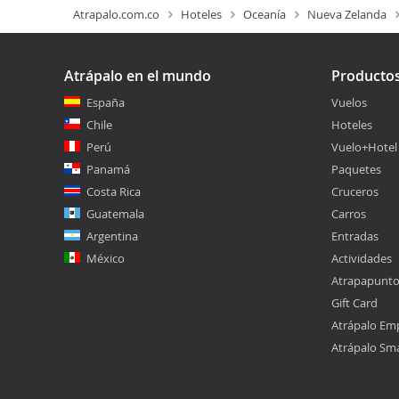
Atrapalo.com.co
Hoteles
Oceanía
Nueva Zelanda
Atrápalo en el mundo
Producto
España
Vuelos
Chile
Hoteles
Perú
Vuelo+Hotel
Panamá
Paquetes
Costa Rica
Cruceros
Guatemala
Carros
Argentina
Entradas
México
Actividades
Atrapapunt
Gift Card
Atrápalo Em
Atrápalo Sm