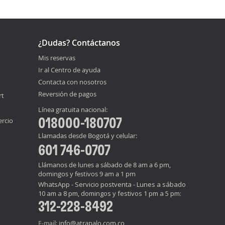
¿Dudas? Contáctanos
Mis reservas
Ir al Centro de ayuda
Contacta con nosotros
Reversión de pagos
rt
Línea gratuita nacional:
018000-180707
ercio
Llamadas desde Bogotá y celular:
601 746-0707
Llámanos de lunes a sábado de 8 am a 6 pm,
domingos y festivos 9 am a 1 pm
WhatsApp - Servicio postventa - Lunes a sábado
10 am a 8 pm, domingos y festivos 1 pm a 5 pm:
312-228-8492
info@atrapalo.com.co
E-mail: