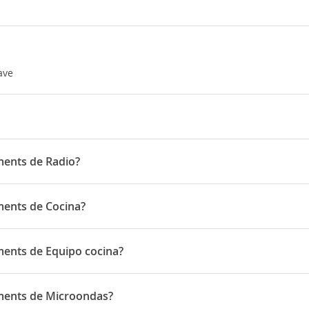
ave
treet
ments de Radio?
en de Radio
ments de Cocina?
en de Cocina
ments de Equipo cocina?
en de Equipo cocina
tments de Microondas?