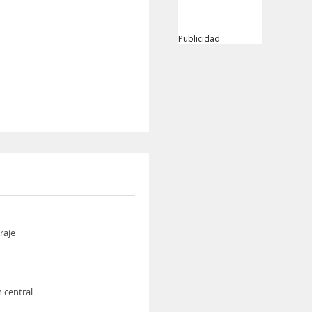
Publicidad
raje
n central