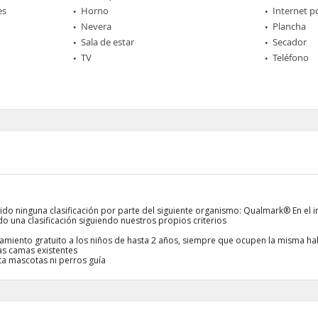
es
Horno
Internet p
Nevera
Plancha
Sala de estar
Secador
TV
Teléfono
ido ninguna clasificación por parte del siguiente organismo: Qualmark® En el i
o una clasificación siguiendo nuestros propios criterios
ojamiento gratuito a los niños de hasta 2 años, siempre que ocupen la misma ha
las camas existentes
ta mascotas ni perros guía