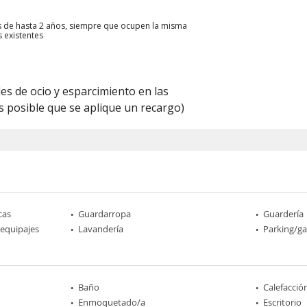
ños de hasta 2 años, siempre que ocupen la misma
s existentes
des de ocio y esparcimiento en las
es posible que se aplique un recargo)
cas
Guardarropa
Guardería
 equipajes
Lavandería
Parking/ga
Baño
Calefacció
Enmoquetado/a
Escritorio