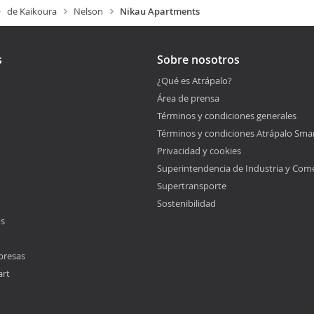
de Kaikoura
Nelson
Nikau Apartments
s
Sobre nosotros
¿Qué es Atrápalo?
Área de prensa
Términos y condiciones generales
Términos y condiciones Atrápalo Sma
Privacidad y cookies
Superintendencia de Industria y Com
Supertransporte
Sostenibilidad
os
presas
art