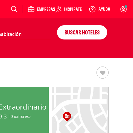
Login
BUSCAR HOTELES
Extraordinario
9.3
3 opiniones