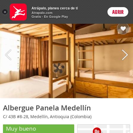
Hoteles
Atrápalo, planes cerca de ti
×
ABRIR
Login
Atrapalo.com
Gratis - En Google Play
Albergue Panela Medellín
C/ 43B #8-28, Medellín, Antioquia (Colombia)
Muy bueno