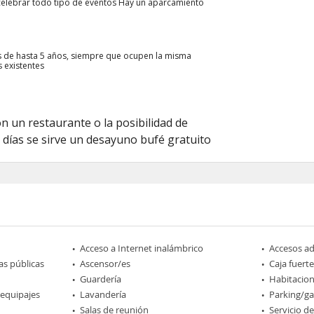
 celebrar todo tipo de eventos Hay un aparcamiento
ños de hasta 5 años, siempre que ocupen la misma
s existentes
n un restaurante o la posibilidad de
s días se sirve un desayuno bufé gratuito
Acceso a Internet inalámbrico
Accesos a
as públicas
Ascensor/es
Caja fuerte
Guardería
Habitacio
 equipajes
Lavandería
Parking/ga
Salas de reunión
Servicio d