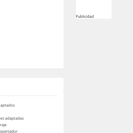
Publicidad
daptados
nes adaptadas
raje
espertador