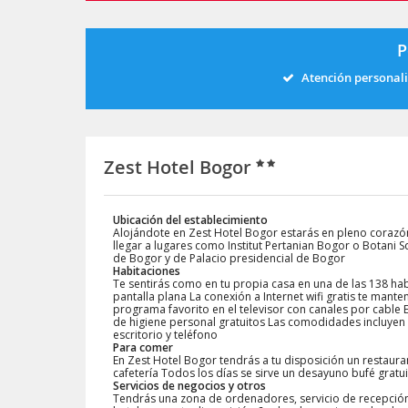
P
Atención personal
Zest Hotel Bogor
Ubicación del establecimiento
Alojándote en Zest Hotel Bogor estarás en pleno corazó
llegar a lugares como Institut Pertanian Bogor o Botani S
de Bogor y de Palacio presidencial de Bogor
Habitaciones
Te sentirás como en tu propia casa en una de las 138 hab
pantalla plana La conexión a Internet wifi gratis te mant
programa favorito en el televisor con canales por cable 
de higiene personal gratuitos Las comodidades incluyen c
escritorio y teléfono
Para comer
En Zest Hotel Bogor tendrás a tu disposición un restaura
cafetería Todos los días se sirve un desayuno bufé gratu
Servicios de negocios y otros
Tendrás una zona de ordenadores, servicio de recepción 