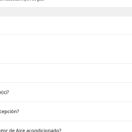
No. 27
(s)?
ecepción?
ción
ogor de Aire acondicionado?