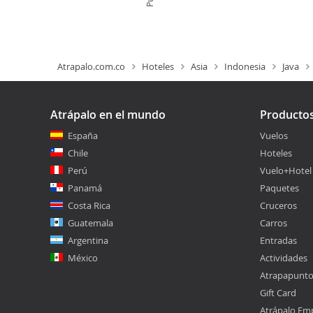
Atrapalo.com.co
Hoteles
Asia
Indonesia
Java
Atrápalo en el mundo
Producto
España
Vuelos
Chile
Hoteles
Perú
Vuelo+Hotel
Panamá
Paquetes
Costa Rica
Cruceros
Guatemala
Carros
Argentina
Entradas
México
Actividades
Atrapapunt
Gift Card
Atrápalo Em