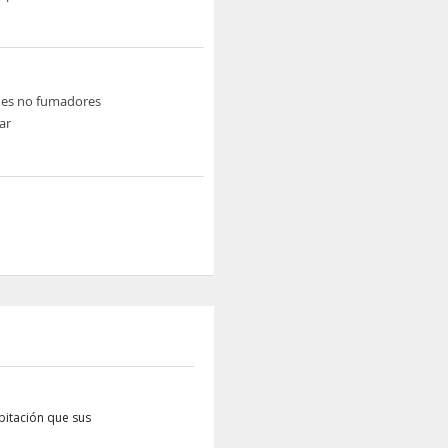
nes no fumadores
ar
bitación que sus