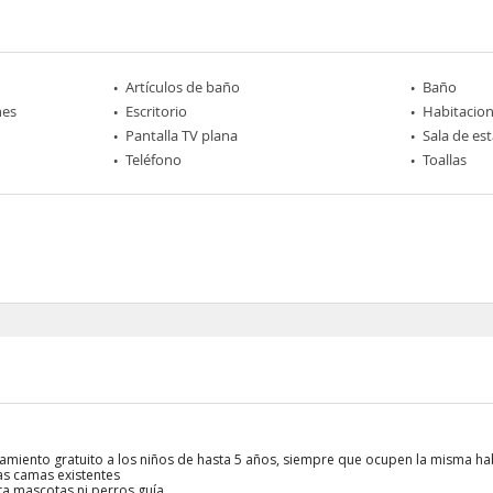
Artículos de baño
Baño
nes
Escritorio
Habitacio
Pantalla TV plana
Sala de est
Teléfono
Toallas
ojamiento gratuito a los niños de hasta 5 años, siempre que ocupen la misma ha
las camas existentes
ta mascotas ni perros guía