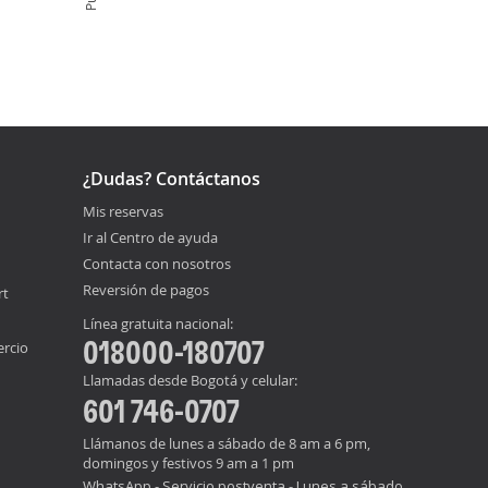
¿Dudas? Contáctanos
Mis reservas
Ir al Centro de ayuda
Contacta con nosotros
Reversión de pagos
rt
Línea gratuita nacional:
018000-180707
ercio
Llamadas desde Bogotá y celular:
601 746-0707
Llámanos de lunes a sábado de 8 am a 6 pm,
domingos y festivos 9 am a 1 pm
WhatsApp - Servicio postventa - Lunes a sábado