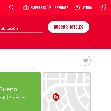
Login
BUSCAR HOTELES
Bueno
7.8
98 opiniones