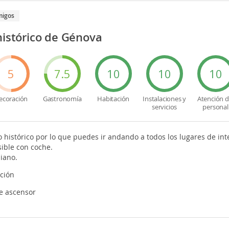
migos
histórico de Génova
5
7.5
10
10
10
ecoración
Gastronomía
Habitación
Instalaciones y
Atención d
servicios
personal
 histórico por lo que puedes ir andando a todos los lugares de int
sible con coche.
iano.
ción
e ascensor