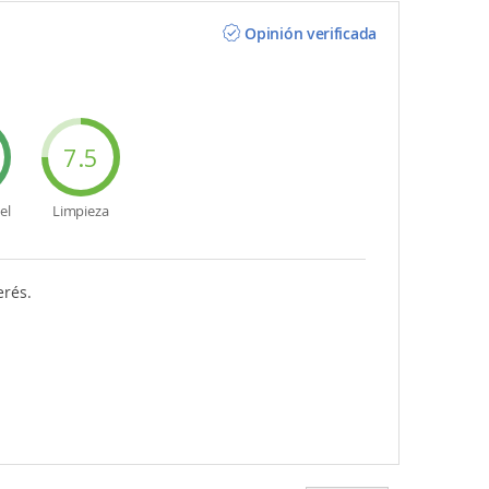
Opinión verificada
7.5
el
Limpieza
erés.