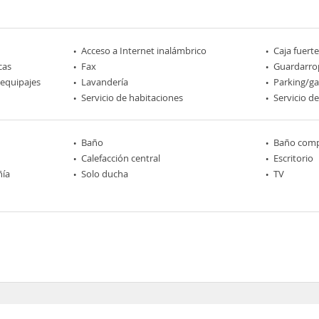
Acceso a Internet inalámbrico
Caja fuerte
cas
Fax
Guardarro
 equipajes
Lavandería
Parking/ga
Servicio de habitaciones
Servicio d
Baño
Baño comp
Calefacción central
Escritorio
ñía
Solo ducha
TV