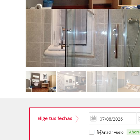
Elige tus fechas
ahor
Añadir vuelo