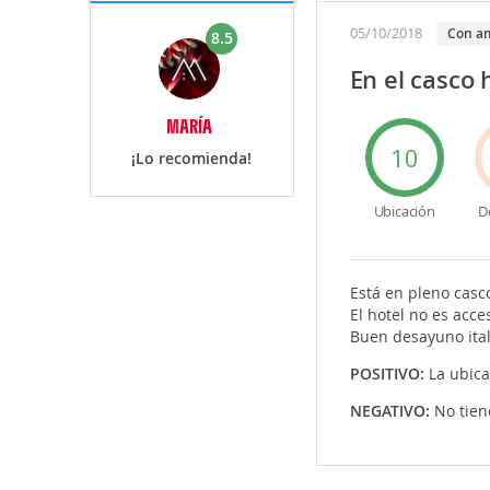
05/10/2018
Con a
8.5
En el casco 
MARÍA
10
¡Lo recomienda!
Ubicación
D
Está en pleno casco
El hotel no es acce
Buen desayuno ital
POSITIVO:
La ubica
NEGATIVO:
No tien