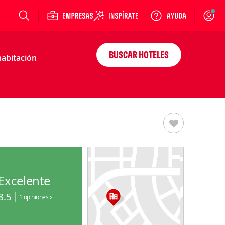
Login
BUSCAR HOTELES
Excelente
8.5
1 opiniones