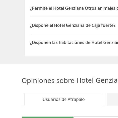
Sí, el Hotel Genziana dispone de 24 horas recepc
¿Permite el Hotel Genziana Otros animales 
Sí, el Hotel Genziana permite Otros animales de 
¿Dispone el Hotel Genziana de Caja fuerte?
Sí, el Hotel Genziana dispone de Caja fuerte
¿Disponen las habitaciones de Hotel Genzia
Sí, las habitaciones del Hotel Genziana disponen
Opiniones sobre
Hotel Genzi
Usuarios de
Atrápalo