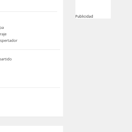
Publicidad
pa
raje
espertador
artido