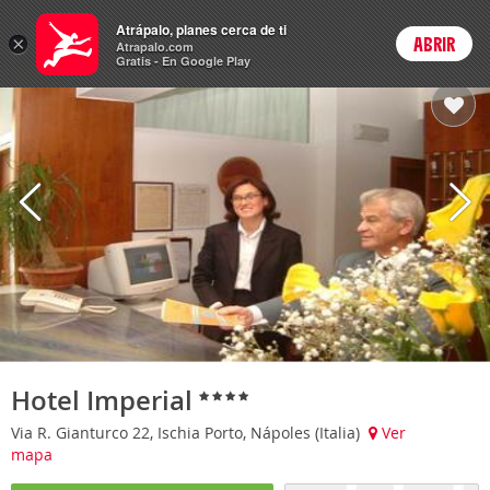
Hoteles
Atrápalo, planes cerca de ti
×
ABRIR
Login
Atrapalo.com
Gratis - En Google Play
Hotel Imperial
Via R. Gianturco 22, Ischia Porto, Nápoles (Italia)
Ver
mapa