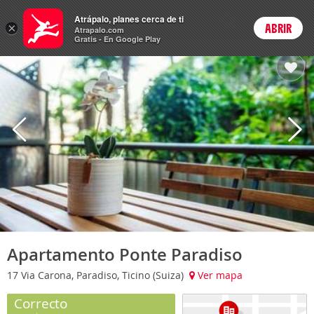
Hoteles
Atrápalo, planes cerca de ti
×
ABRIR
Login
Atrapalo.com
Gratis - En Google Play
Apartamento Ponte Paradiso
17 Via Carona, Paradiso, Ticino (Suiza)
Ver mapa
Correcto