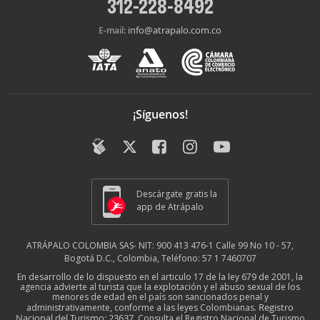
312-228-8492
info@atrapalo.com.co
E-mail:
¡Síguenos!
Descárgate gratis la
app de Atrápalo
ATRÁPALO COLOMBIA SAS- NIT: 900 413 476-1 Calle 99 No 10 - 57,
Bogotá D.C., Colombia, Teléfono: 57 1 7460707
En desarrollo de lo dispuesto en el articulo 17 de la ley 679 de 2001, la
agencia advierte al turista que la explotación y el abuso sexual de los
menores de edad en el país son sancionados penal y
Registro
administrativamente, conforme a las leyes Colombianas.
Nacional del Turismo: 23637
. Consulta el Registro Nacional de Turismo