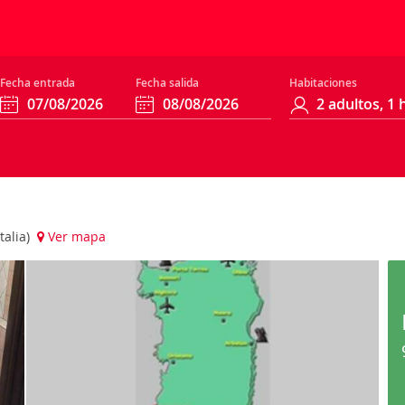
Fecha entrada
Fecha salida
Habitaciones
talia)
Ver mapa