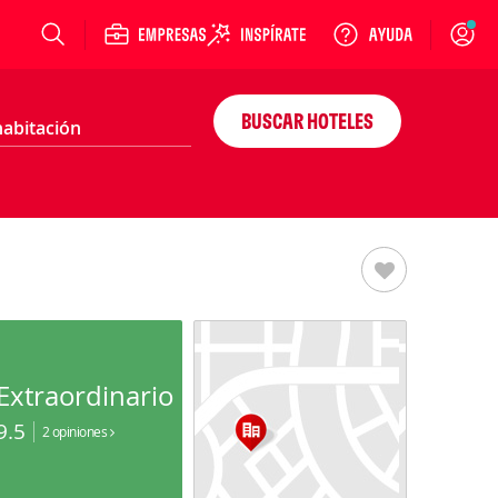
Login
BUSCAR HOTELES
Extraordinario
9.5
2 opiniones