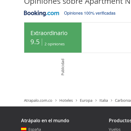
Opiniones sobre
Apartment N
Opiniones 100% verificadas
Extraordinario
9.5
2
opiniones
Publicidad
Atrapalo.com.co
Hoteles
Europa
Italia
Carbonia-
Atrápalo en el mundo
Producto
España
Vuelos