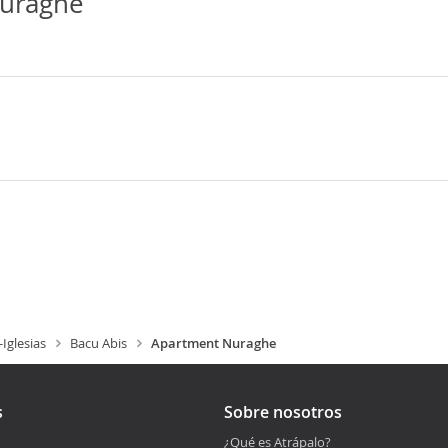
uraghe
Iglesias
Bacu Abis
Apartment Nuraghe
s
Sobre nosotros
¿Qué es Atrápalo?