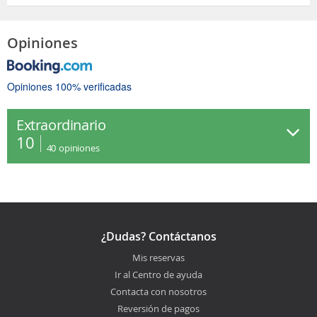
Opiniones
Opiniones 100% verificadas
Extraordinario
10
40
opiniones
¿Dudas? Contáctanos
Mis reservas
Ir al Centro de ayuda
Contacta con nosotros
Reversión de pagos