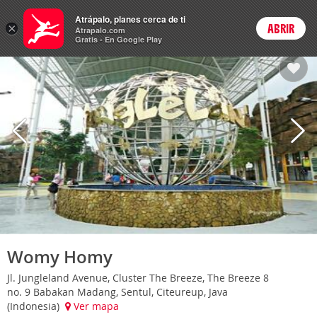
Hoteles
Atrápalo, planes cerca de ti
×
ABRIR
Login
Atrapalo.com
Gratis - En Google Play
Womy Homy
Jl. Jungleland Avenue, Cluster The Breeze, The Breeze 8
no. 9 Babakan Madang, Sentul, Citeureup, Java
(Indonesia)
Ver mapa