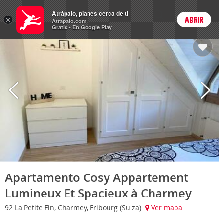
Hoteles
Atrápalo, planes cerca de ti
×
ABRIR
Login
Atrapalo.com
Gratis - En Google Play
Apartamento Cosy Appartement
Lumineux Et Spacieux à Charmey
92 La Petite Fin, Charmey, Fribourg (Suiza)
Ver mapa