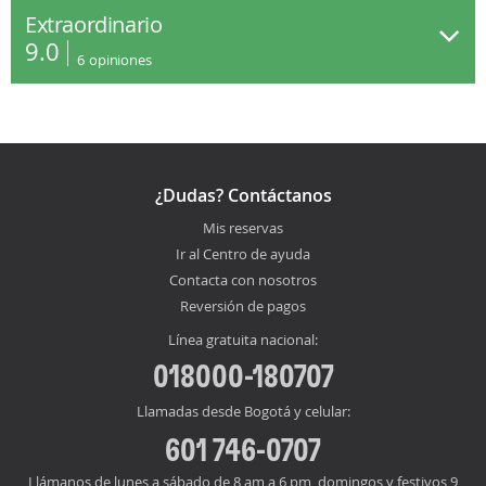
Extraordinario
9.0
6
opiniones
¿Dudas? Contáctanos
Mis reservas
Ir al Centro de ayuda
Contacta con nosotros
Reversión de pagos
Línea gratuita nacional:
018000-180707
Llamadas desde Bogotá y celular:
601 746-0707
Llámanos de lunes a sábado de 8 am a 6 pm, domingos y festivos 9