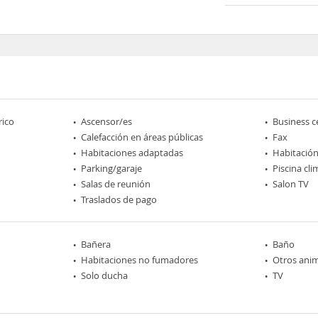
rico
Ascensor/es
Business c
Calefacción en áreas públicas
Fax
Habitaciones adaptadas
Habitación
Parking/garaje
Piscina cl
Salas de reunión
Salon TV
Traslados de pago
Bañera
Baño
Habitaciones no fumadores
Otros ani
Solo ducha
TV