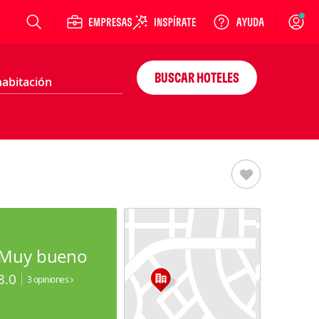
Login
BUSCAR HOTELES
Muy bueno
8.0
3 opiniones