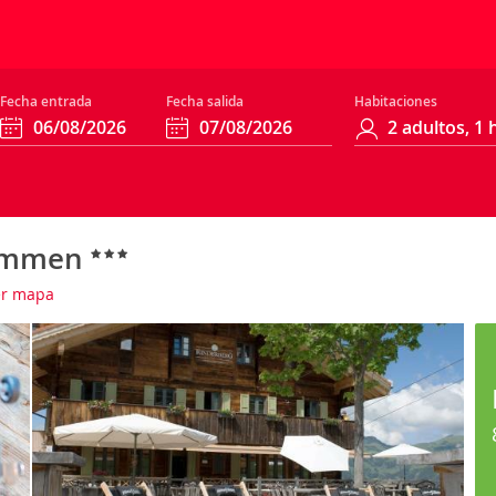
Fecha entrada
Fecha salida
Habitaciones
simmen
r mapa