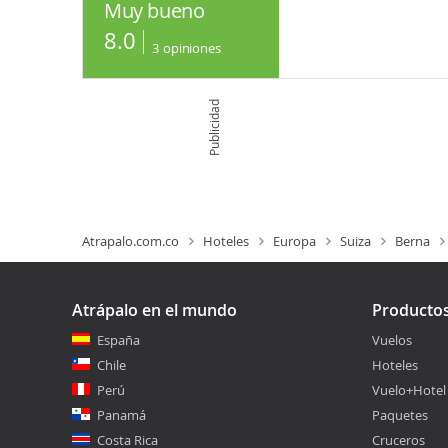
Muy bueno
8.0
3
opiniones
Publicidad
Atrapalo.com.co
Hoteles
Europa
Suiza
Berna
Atrápalo en el mundo
Producto
España
Vuelos
Chile
Hoteles
Perú
Vuelo+Hotel
Panamá
Paquetes
Costa Rica
Cruceros