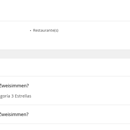
Restaurante(s)
e Zweisimmen?
oría 3 Estrellas
 Zweisimmen?
 en Rinderbergstrasse 26