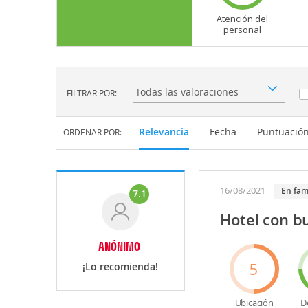
Atención del
personal
FILTRAR POR:
Filtrar por:
Relevancia
Fecha
Puntuació
ORDENAR POR:
16/08/2021
En fam
7.1
Hotel con bu
ANÓNIMO
5
¡Lo recomienda!
Ubicación
D