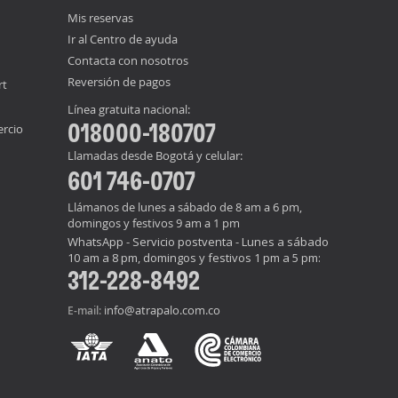
Mis reservas
Ir al Centro de ayuda
Contacta con nosotros
Reversión de pagos
rt
Línea gratuita nacional:
018000-180707
ercio
Llamadas desde Bogotá y celular:
601 746-0707
Llámanos de lunes a sábado de 8 am a 6 pm,
domingos y festivos 9 am a 1 pm
WhatsApp - Servicio postventa - Lunes a sábado
10 am a 8 pm, domingos y festivos 1 pm a 5 pm:
312-228-8492
info@atrapalo.com.co
E-mail: