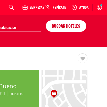
Login
BUSCAR HOTELES
Bueno
7.1
1 opiniones