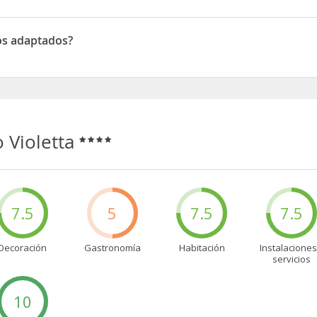
ioletta, Tonna Street 85
sos adaptados?
adaptados
o Violetta
7.5
5
7.5
7.5
Decoración
Gastronomía
Habitación
Instalaciones
servicios
10