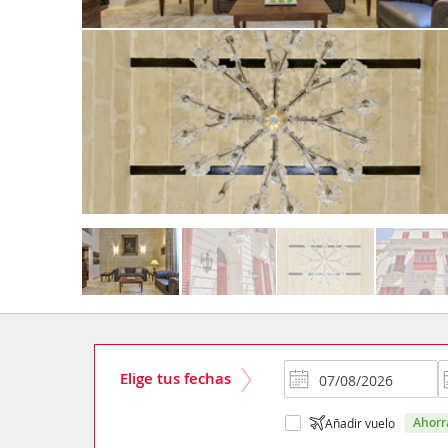
Elige tus fechas
ahor
Añadir vuelo