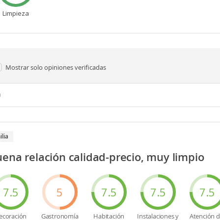
Limpieza
Mostrar solo
opiniones verificadas
n
ilia
ena relación calidad-precio, muy limpio
7.5
5
7.5
7.5
7.5
ecoración
Gastronomía
Habitación
Instalaciones y
Atención d