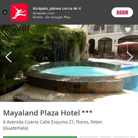
Hoteles
Atrápalo, planes cerca de ti
×
ABRIR
Login
Atrapalo.com
Gratis - En Google Play
Mayaland Plaza Hotel
6 Avenida Cuarta Calle Esquina Z1, Flores, Peten
(Guatemala)