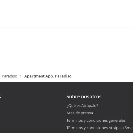
Paradiso
Apartment App. Paradiso
s
Sobre nosotros
¿Qué es Atrápalo?
Área de prensa
Términos y condiciones generales
Términos y condiciones Atrápalo Sma