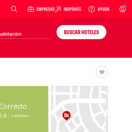
Login
BUSCAR HOTELES
Correcto
6.8
5 opiniones