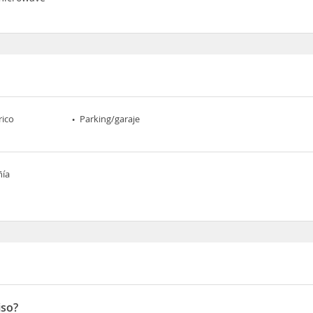
rico
Parking/garaje
ñía
iso?