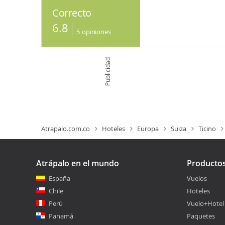
Correcto
6.8
5
opiniones
Publicidad
Atrapalo.com.co
Hoteles
Europa
Suiza
Ticino
Atrápalo en el mundo
Producto
España
Vuelos
Chile
Hoteles
Perú
Vuelo+Hotel
Panamá
Paquetes