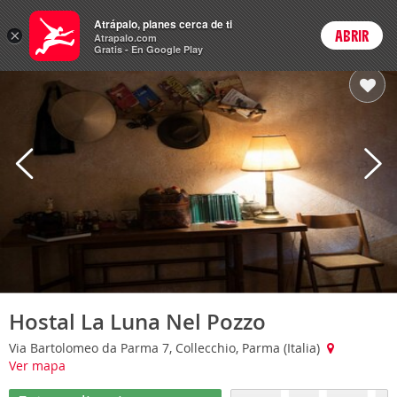
Hoteles
Atrápalo, planes cerca de ti
×
ABRIR
Login
Atrapalo.com
Gratis - En Google Play
Hostal La Luna Nel Pozzo
Via Bartolomeo da Parma 7, Collecchio, Parma (Italia)
Ver mapa