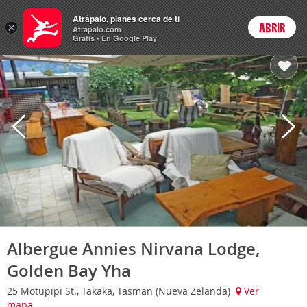
Hoteles
Atrápalo, planes cerca de ti
×
ABRIR
Login
Atrapalo.com
Gratis - En Google Play
Albergue Annies Nirvana Lodge,
Golden Bay Yha
25 Motupipi St., Takaka, Tasman (Nueva Zelanda)
Ver
mapa